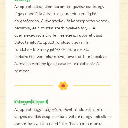
Az épület földszintjén három dolgozószoba és egy
tágas ebédlő található, az emeleten pedig két
dolgozószoba. A gyermekek öt korcsoportba vannak
beosztva, és a munka szerb nyelven folyik. A
gyermekek számára fél- és egész napos ellátást
biztosítanak. Az épület rendezett udvarral
rendelkezik, amely játék- és szórakoztató
eszközökkel van felszerelve, továbbá itt működik az
óvodai intézmény igazgatása és adminisztrációs
részlege.
Kishegyes(Központi)
Az épület négy dolgozószobával rendelkezik, ahol
vegyes óvodás csoportokban, valamint egy bölcsődei
csoportban zajlik a délelőtti műszakban a munka