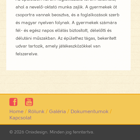
ahol a nevelő-oktató munka zajlik. A gyermekek öt
csoportra vannak beosztva, és a foglalkozások szerb
és magyar nyelven folynak. A gyermekek számára
fél- és egész napos ellátás biztosított, délelőtti és
délutáni műszakban. Az épülethez tágas, bekerített
udvar tartozik, amely játékeszközökkel van
felszerelve.


Home
/
Rólunk
/
Galéria
/
Dokumentumok
/
Kapcsolat
© 2026 Onixdesign. Minden jog fenntartva.