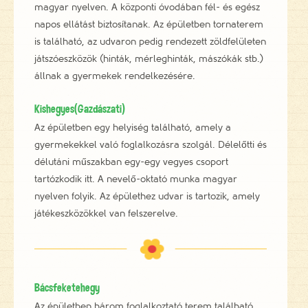
magyar nyelven. A központi óvodában fél- és egész
napos ellátást biztosítanak. Az épületben tornaterem
is található, az udvaron pedig rendezett zöldfelületen
játszóeszközök (hinták, mérleghinták, mászókák stb.)
állnak a gyermekek rendelkezésére.
Kishegyes(Gazdászati)
Az épületben egy helyiség található, amely a
gyermekekkel való foglalkozásra szolgál. Délelőtti és
délutáni műszakban egy-egy vegyes csoport
tartózkodik itt. A nevelő-oktató munka magyar
nyelven folyik. Az épülethez udvar is tartozik, amely
játékeszközökkel van felszerelve.
Bácsfeketehegy
Az épületben három foglalkoztató terem található,